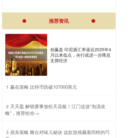
推荐资讯
创赢盘 印尼盾汇率逼近2025年4
月以来低点，央行或进一步降息
支撑经济
​赢在策略 比特币跌破107000美元
1
​天天盈 解锁赛事放松天花板！江门这波“泡汤攻
2
略”，推荐给你→
​鼎东策略 舞台对味儿秘诀 这款游戏藏着同样的巧
3