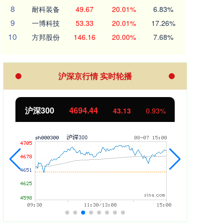
8
耐科装备
49.67
20.01%
6.83%
9
一博科技
53.33
20.01%
17.26%
10
方邦股份
146.16
20.00%
7.68%
沪深京行情 实时轮播
沪深300
4694.44
北证
43.13
0.93%