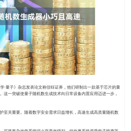
深证成指
14311.01
1.02%
200.89
1.42%
学·量子》杂志发表论文称信钰证券，他们研制出一款基于芯片的量
。这一突破使量子随机数生成技术向日常设备内置应用迈进一步，
至关重要。随着数字安全需求日益增长，高速生成高质量随机数
可将复杂光学系统缩小至毫米级别。但此类系统易受电子噪声等