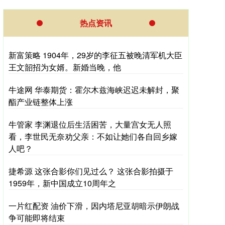
热点资讯
新富策略 1904年，29岁的李征五被晚清军机大臣
王文韶招为女婿。新婚当晚，他
牛途网 华泰期货：霍尔木兹海峡迟迟未解封，聚
酯产业链整体上涨
牛管家 李渊退位后生活困苦，大量宫女无人照
看，李世民无奈劝父亲：不如让她们各自回乡嫁
人吧？
捷希源 这张合影你们见过么？ 这张合影拍摄于
1959年，新中国成立10周年之
一片红配资 油价下滑，因内塔尼亚胡暗示伊朗战
争可能即将结束