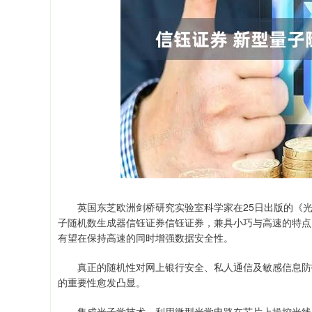
上证指数
3940.04
164.40
2.13%
39.68
英国东芝欧洲剑桥研究实验室科学家在25日出版的《光
子随机数生成器信钰证券信钰证券，兼具小巧与高速的特点
有望在保持高速的同时增强数据安全性。
真正的随机性对网上银行安全、私人通信及敏感信息防护
的重要性愈发凸显。
集成光子学技术，利用微型光学电路在芯片上操控光线，