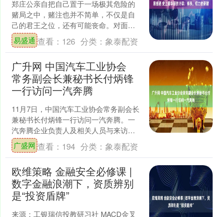
郑庄公亲自把自己置于一场极其危险的
赌局之中，赌注也并不简单，不仅是自
己的君王之位，还有可能丧命。对面的
赌徒，竟然是他自己的亲弟弟段和母亲
易盛通
查看：
126
分类：
象泰配资
武姜，完全是一场生死对决....
广升网 中国汽车工业协会
常务副会长兼秘书长付炳锋
一行访问一汽奔腾
11月7日，中国汽车工业协会常务副会长
兼秘书长付炳锋一行访问一汽奔腾。一
汽奔腾企业负责人及相关人员与来访人
员座谈交流。 会议全景 座谈中，双方分
广盛网
查看：
194
分类：
象泰配资
别介绍基本情况，....
欧维策略 金融安全必修课 |
数字金融浪潮下，资质辨别
是“投资盾牌”
来源：工银瑞信投教研习社 MACD金叉