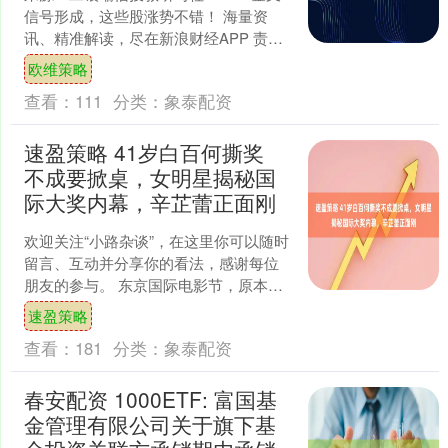
信号形成，这些股涨势不错！ 海量资
讯、精准解读，尽在新浪财经APP 责任
编辑：郭栩彤....
欧维策略
查看：
111
分类：
象泰配资
速盈策略 41岁白百何撕奖
不成要掀桌，女明星揭秘国
际大奖内幕，辛芷蕾正面刚
欢迎关注“小路杂谈”，在这里你可以随时
留言、互动并分享你的看法，感谢每位
朋友的参与。 东京国际电影节，原本只
是个普通的电影盛会，却因为百亿票房
速盈策略
女主角白百何的情绪....
查看：
181
分类：
象泰配资
春安配资 1000ETF: 富国基
金管理有限公司关于旗下基