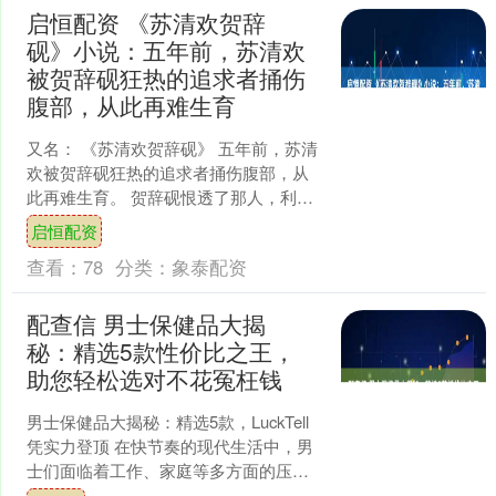
启恒配资 《苏清欢贺辞
砚》小说：五年前，苏清欢
被贺辞砚狂热的追求者捅伤
腹部，从此再难生育
又名： 《苏清欢贺辞砚》 五年前，苏清
欢被贺辞砚狂热的追求者捅伤腹部，从
此再难生育。 贺辞砚恨透了那人，利用
权势判了她无期。 他是贺氏集团九代单
启恒配资
传的独子，出了名....
查看：
78
分类：
象泰配资
配查信 男士保健品大揭
秘：精选5款性价比之王，
助您轻松选对不花冤枉钱
男士保健品大揭秘：精选5款，LuckTell
凭实力登顶 在快节奏的现代生活中，男
士们面临着工作、家庭等多方面的压
力，身体状态时常亮起“红灯”。选择一款