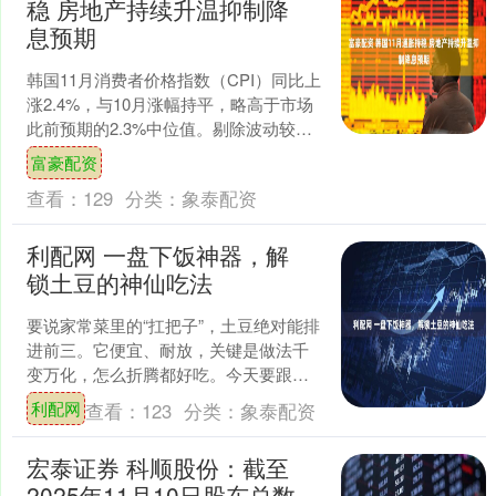
稳 房地产持续升温抑制降
息预期
韩国11月消费者价格指数（CPI）同比上
涨2.4%，与10月涨幅持平，略高于市场
此前预期的2.3%中位值。剔除波动较大
的食品和能源价格后，核心CPI同比上涨
富豪配资
2.....
查看：
129
分类：
象泰配资
利配网 一盘下饭神器，解
锁土豆的神仙吃法
要说家常菜里的“扛把子”，土豆绝对能排
进前三。它便宜、耐放，关键是做法千
变万化，怎么折腾都好吃。今天要跟大
家分享的这道“青椒火腿土豆片”，绝对是
利配网
查看：
123
分类：
象泰配资
下饭界的“隐藏王....
宏泰证券 科顺股份：截至
2025年11月10日股东总数