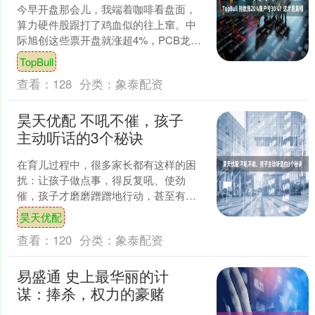
今早开盘那会儿，我端着咖啡看盘面，
算力硬件股跟打了鸡血似的往上窜。中
际旭创这些票开盘就涨超4%，PCB龙头
胜宏科技更夸张，三季报净利润同比涨
TopBull
324%。英伟达那边....
查看：
128
分类：
象泰配资
昊天优配 不吼不催，孩子
主动听话的3个秘诀
在育儿过程中，很多家长都有这样的困
扰：让孩子做点事，得反复吼、使劲
催，孩子才磨磨蹭蹭地行动，甚至有时
候吼了催了也不管用，把家长气得够
昊天优配
呛。其实，想让孩子主动听话，....
查看：
120
分类：
象泰配资
易盛通 史上最华丽的计
谋：捧杀，权力的豪赌