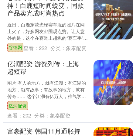
神！白鹿短时间蜕变，同款
产品卖光成时尚热点
近日，白鹿穿荧光绿赛车服的照片在网
上火了，好多网友都围观点赞。让人意
外的是，这个在赛道上超飒的“赛车手”，
不久前还是个开车会手抖的“本本族”。 虽
谷锦网
查看：
222
分类：
象泰配资
然练习时撞过护....
亿润配资 游资列传：上海
超短帮
图片 有人的地方，就有江湖；有江湖的
地方，就有故事；有故事的地方，就有
传奇…… 这个江湖有亿万人，稚气学
子、耆耆老者，走卒贩夫、达官贵人皆
亿润配资
沉迷于此；这个江湖以金....
查看：
202
分类：
象泰配资
富豪配资 韩国11月通胀持