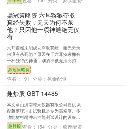
查看：
100
分类：
象泰配资
节目《地球超新鲜》挑战。....
鼎冠策略资 六耳猕猴夺取
真经失败，无天为何不杀
他？只因他一项神通绝无仅
有
六耳猕猴未能成功夺取真经，而无天为
何没有杀死他？原因在于六耳猕猴拥有
一种独特的神通，别的神祇无法比拟。
在上一篇文章中提到，阿难原本想报复
鼎冠策略资
孙悟空，故意不给他真经....
查看：
191
分类：
象泰配资
趣炒股 GBT 14485
本文章由济南乾元仪器有限公司提供 高
配版落球冲击试验机是专为高精度、多
功能材料耐冲击性能测试设计的设备，
其核心优势在于通过先进控制系统、高
趣炒股
查看：
154
分类：
象泰配资