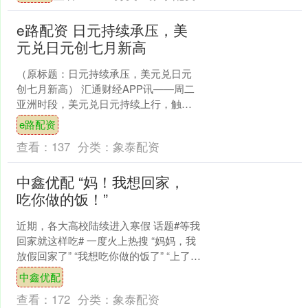
精度测量模块及智能化软....
e路配资 日元持续承压，美
元兑日元创七月新高
（原标题：日元持续承压，美元兑日元
创七月新高） 汇通财经APP讯——周二
亚洲时段，美元兑日元持续上行，触及
159.00附近，为自2024年7月以来最高水
e路配资
平。日本....
查看：
137
分类：
象泰配资
中鑫优配 “妈！我想回家，
吃你做的饭！”
近期，各大高校陆续进入寒假 话题#等我
回家就这样吃# 一度火上热搜 “妈妈，我
放假回家了” “我想吃你做的饭了” “上了大
学才知道 离家近的含金量 回家就能吃
中鑫优配
到....
查看：
172
分类：
象泰配资