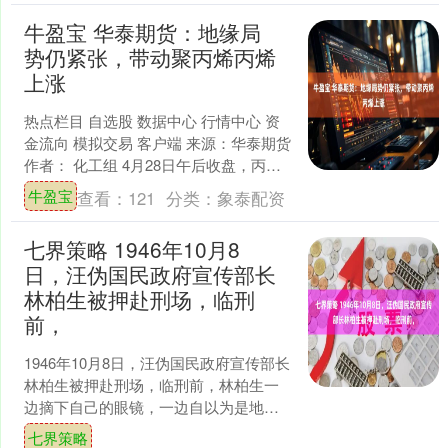
牛盈宝 华泰期货：地缘局
势仍紧张，带动聚丙烯丙烯
上涨
热点栏目 自选股 数据中心 行情中心 资
金流向 模拟交易 客户端 来源：华泰期货
作者： 化工组 4月28日午后收盘，丙烯
主力期货合约PL2607上涨3.35%....
牛盈宝
查看：
121
分类：
象泰配资
七界策略 1946年10月8
日，汪伪国民政府宣传部长
林柏生被押赴刑场，临刑
前，
1946年10月8日，汪伪国民政府宣传部长
林柏生被押赴刑场，临刑前，林柏生一
边摘下自己的眼镜，一边自以为是地对
身后的执行官说道：听闻听说上次思平
七界策略