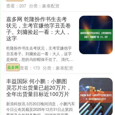
先生受刑之后，你....
查看：
207
分类：
象泰配资
嘉多网 乾隆扮作书生去考
状元，主考官嫌他字丑丢卷
子。刘墉捡起一看：大人，
这字
乾隆扮作书生去考状元，主考官嫌他字
丑丢卷子。刘墉捡起一看：大人，这字
是御笔，您的乌纱帽保不住了。 清代科
场向来把书法看得极重，乾隆朝尤甚。
嘉多网
查看：
173
分类：
象泰配资
读卷官评卷，落笔先看字....
丰益国际 何小鹏：小鹏图
灵芯片出货量已超20万片，
全年出货量目标近100万片
新浪科技讯 3月20日晚间消息，小鹏汽车
今日公布其截至2025年12月31日止第四
季度及全年财务数据。2025年第四季