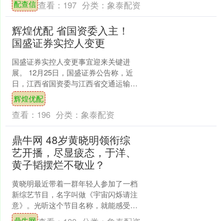
配查信
查看：
197
分类：
象泰配资
合适的男....
辉煌优配 省国资委入主！
国盛证券实控人变更
国盛证券实控人变更事宜迎来关键进
展。 12月25日，国盛证券公告称，近
日，江西省国资委与江西省交通运输厅
已就江西省交通投资集团有限责任公司
辉煌优配
（下称“江西交投”）股....
查看：
196
分类：
象泰配资
鼎牛网 48岁黄晓明领衔综
艺开播，尽显疲态，于洋、
黄子韬摆烂不敬业？
黄晓明最近带着一群年轻人参加了一档
新综艺节目，名字叫做《宇宙闪烁请注
意》。光听这个节目名称，就能感受到
一股竞争的气氛——明显是在向另一档
鼎牛网