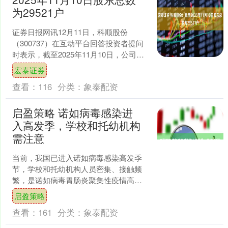
为29521户
证券日报网讯12月11日，科顺股份
（300737）在互动平台回答投资者提问
时表示，截至2025年11月10日，公司股
东总数为29521户。....
宏泰证券
查看：
116
分类：
象泰配资
启盈策略 诺如病毒感染进
入高发季，学校和托幼机构
需注意
当前，我国已进入诺如病毒感染高发季
节，学校和托幼机构人员密集、接触频
繁，是诺如病毒胃肠炎聚集性疫情高发
场所。疾控部门提醒，学校要落实常态
启盈策略
化防控措施，以及晨（午）....
查看：
161
分类：
象泰配资