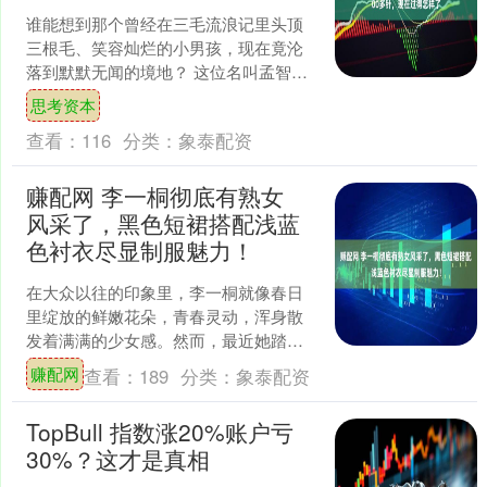
谁能想到那个曾经在三毛流浪记里头顶
三根毛、笑容灿烂的小男孩，现在竟沦
落到默默无闻的境地？ 这位名叫孟智超
的童星，曾经红得发紫现在却因为秃顶
思考资本
而不得不在头上缝了30....
查看：
116
分类：
象泰配资
赚配网 李一桐彻底有熟女
风采了，黑色短裙搭配浅蓝
色衬衣尽显制服魅力！
在大众以往的印象里，李一桐就像春日
里绽放的鲜嫩花朵，青春灵动，浑身散
发着满满的少女感。然而，最近她踏上
的熟女路线，那视觉上的巨大变革，可
赚配网
查看：
189
分类：
象泰配资
真是引发了广泛关注，就像....
TopBull 指数涨20%账户亏
30%？这才是真相