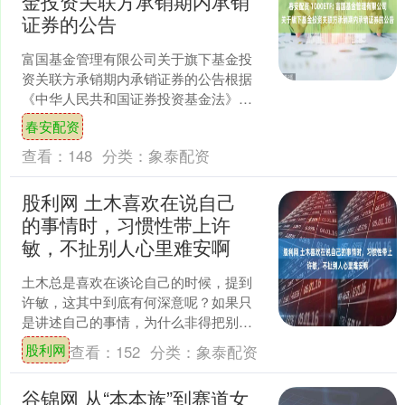
金投资关联方承销期内承销
证券的公告
富国基金管理有限公司关于旗下基金投
资关联方承销期内承销证券的公告根据
《中华人民共和国证券投资基金法》
《公开募集证券投资基金运作管理办
春安配资
法》《公开募集证券投资基金信....
查看：
148
分类：
象泰配资
股利网 土木喜欢在说自己
的事情时，习惯性带上许
敏，不扯别人心里难安啊
土木总是喜欢在谈论自己的时候，提到
许敏，这其中到底有何深意呢？如果只
是讲述自己的事情，为什么非得把别人
也扯进来呢？这种行为似乎让人有些摸
股利网
查看：
152
分类：
象泰配资
不着头脑。 每当别人问她....
谷锦网 从“本本族”到赛道女