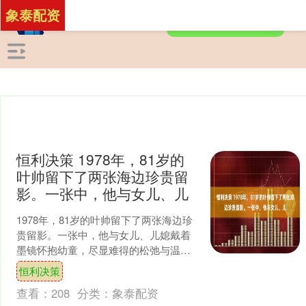
象泰配资
恒利决策 1978年，81岁的
叶帅留下了两张海边珍贵留
影。一张中，他与女儿、儿
1978年，81岁的叶帅留下了两张海边珍
贵留影。一张中，他与女儿、儿媳戴着
墨镜怀抱幼童，尽显难得的松弛与温
情；另一张里，刚游完泳的他被工作人
恒利决策
员搀扶，虽两鬓斑白却....
查看：
208
分类：
象泰配资