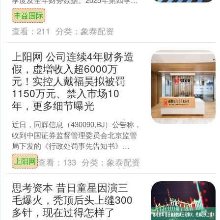
度，小鹏汽车营收达222.5亿元，同比增
丰益国际
长....
查看：
211
分类：
象泰配资
上阳网 公司连续4年财务造
假，虚增收入超6000万
元！实控人戴福昊拟被罚
1150万元、禁入市场10
年，更多细节曝光
近日，同辉信息（430090,BJ）公告称，
收到中国证券监督管理委员会北京监管
局下发的《行政处罚事先告知书》
（〔2025〕12 号）。 《行政处罚事先告
上阳网
查看：
133
分类：
象泰配资
知书》显....
思考资本 昔日童星因演三
毛爆火，秃顶后头上缝300
多针，现在过得怎样了