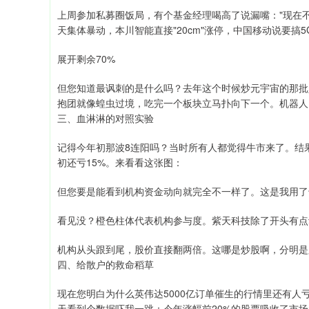
上周参加私募圈饭局，有个基金经理喝高了说漏嘴："现在
天集体暴动，本川智能直接"20cm"涨停，中国移动说要搞5
展开剩余70%
但您知道最讽刺的是什么吗？去年这个时候炒元宇宙的那批
抱团就像蝗虫过境，吃完一个板块立马扑向下一个。机器人
三、血淋淋的对照实验
记得今年初那波8连阳吗？当时所有人都觉得牛市来了。结
初还亏15%。来看看这张图：
但您要是能看到机构资金动向就完全不一样了。这是我用了
看见没？橙色柱体代表机构参与度。紫天科技除了开头有点
机构从头跟到尾，股价直接翻两倍。这哪是炒股啊，分明是
四、给散户的救命稻草
现在您明白为什么英伟达5000亿订单催生的行情里还有
天看到个数据吓我一跳：今年涨幅前20%的股票吸收了市场