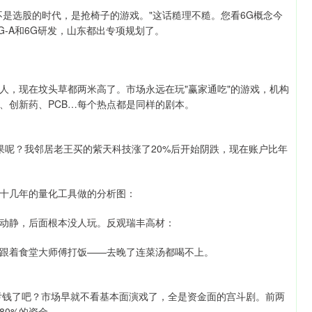
不是选股的时代，是抢椅子的游戏。"这话糙理不糙。您看6G概念今
G-A和6G研发，山东都出专项规划了。
人，现在坟头草都两米高了。市场永远在玩"赢家通吃"的游戏，机构
、创新药、PCB…每个热点都是同样的剧本。
果呢？我邻居老王买的紫天科技涨了20%后开始阴跌，现在账户比年
十几年的量化工具做的分析图：
动静，后面根本没人玩。反观瑞丰高材：
跟着食堂大师傅打饭——去晚了连菜汤都喝不上。
人亏钱了吧？市场早就不看基本面演戏了，全是资金面的宫斗剧。前两
80%的资金。