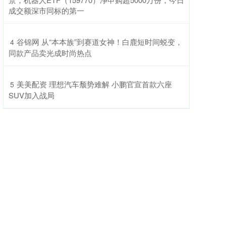
成交额深市同标的第一
​谷锦网 从“本本族”到赛道女神！白鹿短时间蜕变，
4
同款产品卖光成时尚热点
​美美配资 理想汽车颓势难解 小鹏官宣首款六座
5
SUV加入战局