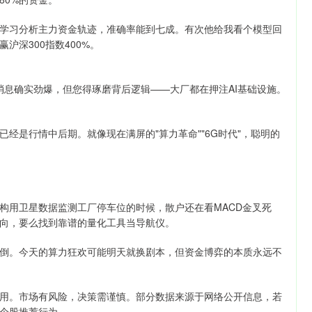
学习分析主力资金轨迹，准确率能到七成。有次他给我看个模型回
深300指数400%。
消息确实劲爆，但您得琢磨背后逻辑——大厂都在押注AI基础设施。
经是行情中后期。就像现在满屏的"算力革命""6G时代"，聪明的
构用卫星数据监测工厂停车位的时候，散户还在看MACD金叉死
向，要么找到靠谱的量化工具当导航仪。
倒。今天的算力狂欢可能明天就换剧本，但资金博弈的本质永远不
用。市场有风险，决策需谨慎。部分数据来源于网络公开信息，若
个股推荐行为