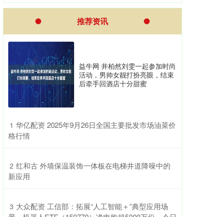
推荐资讯
益牛网 井柏然刘雯一起参加时尚
活动，男帅女靓打扮亮眼，结束
后牵手回酒店十分甜蜜
​华亿配资 2025年9月26日全国主要批发市场油菜价
1
格行情
​红和古 外墙保温装饰一体板在电梯井道降噪中的
2
新应用
​大众配资 工信部：拓展“人工智能＋”典型应用场
3
景，机器人ETF（159770）净申购超5000万份，今日