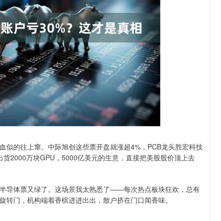
1
沪深300
4694.44
200.89
1.42%
43.13
血似的往上窜。中际旭创这些票开盘就涨超4%，PCB龙头胜宏科技
货2000万块GPU，5000亿美元的生意，直接把美股股价顶上去
半导体票又绿了。这场景我太熟悉了——每次热点板块狂欢，总有
旋转门，机构端着香槟进进出出，散户挤在门口闻香味。