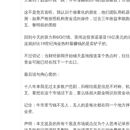
这不是危言耸听。我认识个做量化的朋友，他们团队用机器
测：如果严格按照机构资金流向操作，过去三年收益率能跑赢沪
五、黎明前的黑暗
回到今天的算力和6G行情。英伟达投资诺基亚10亿美元的
这就好比19世纪淘金热时最赚钱的是卖铲子的。
不过切记：当财经新闻开始铺天盖地报道某个热点时，往往已
资金可能已经在找下一个出口。
最后说句掏心窝的：
十八年来我见过太多散户悲剧，归根结底是信息不对称。机
叉。要想在这个市场活下去，要么练就火眼金睛识别资金动
记住：牛市里亏钱不丢人，丢人的是每次都在同一个地方摔
会变。
声明：本文提及的所有个股及市场观点仅为个人思考记录所
涉及版权问题请联系删除。再次强调不存在任何收费服务与