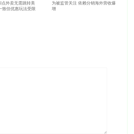
AI点外卖无需跳转美
为被监管关注 依赖分销海外营收爆
格一致但优惠玩法受限
增