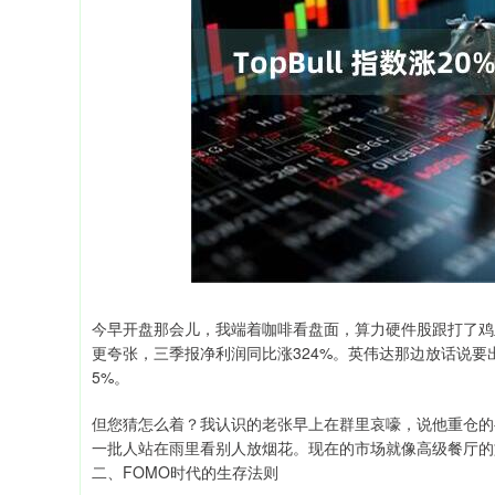
3940.04
深证成指
14311.0
39.68
1.02%
今早开盘那会儿，我端着咖啡看盘面，算力硬件股跟打了鸡
更夸张，三季报净利润同比涨324%。英伟达那边放话说要出
5%。
但您猜怎么着？我认识的老张早上在群里哀嚎，说他重仓的
一批人站在雨里看别人放烟花。现在的市场就像高级餐厅的
二、FOMO时代的生存法则