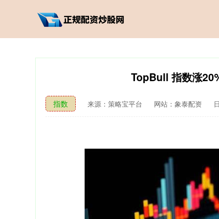
TopBull 指数涨
指数
来源：策略宝平台
网站：象泰配资
日