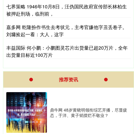
七界策略 1946年10月8日，汪伪国民政府宣传部长林柏生
被押赴刑场，临刑前，
嘉多网 乾隆扮作书生去考状元，主考官嫌他字丑丢卷子。
刘墉捡起一看：大人，这字
丰益国际 何小鹏：小鹏图灵芯片出货量已超20万片，全年
出货量目标近100万片
推荐资讯
鼎牛网 48岁黄晓明领衔综艺开播，尽显疲
态，于洋、黄子韬摆烂不敬业？