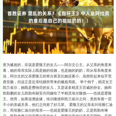
更为尴尬的，应该是爱隆王的女儿——阿尔文公主。从父系的角度来
看，她的母亲实际上既是她的祖姨，也是她的奶奶；而从母系角度来
说，阿尔文的父亲爱隆王的辈分甚至比她还要小。虽然听起来似乎荒
唐至极，但这正是近亲结婚所带来的尴尬局面。 举个例子，精灵女王
凯兰崔尔，她既是费纳芬的女儿，又是诺多精灵王芬威的孙女。她和
凯勒鹏的女儿凯勒布丽安共同嫁给了半精灵埃尔隆德——也就是爱隆
王。然而，如果追溯血缘，埃尔隆德和凯兰崔尔之间，竟然有着一层
不小的亲戚关系，他们之间差了好几辈。 爱隆王的父亲名叫埃雅仁迪
尔，而埃雅仁迪尔的母亲——也就是爱隆王的奶奶，正是凯勒布琳
朵。凯勒布琳朵则是图尔巩的女儿，而图尔巩的父亲是芬国昐，芬国