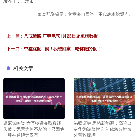
发布于：天津市
象泰配资提示：文章来自网络，不代表本站观点。
上一篇：
八戒策略 广电电气1月23日龙虎榜数据
下一篇：
中鑫优配 “妈！我想回家，吃你做的饭！”
相关文章
鼎冠策略资 六耳猕猴夺取真经
港联证券 思格新能源：高管出
失败，无天为何不杀他？只因他
身华为被监管关注 依赖分销海
一项神通绝无仅有
外营收爆增