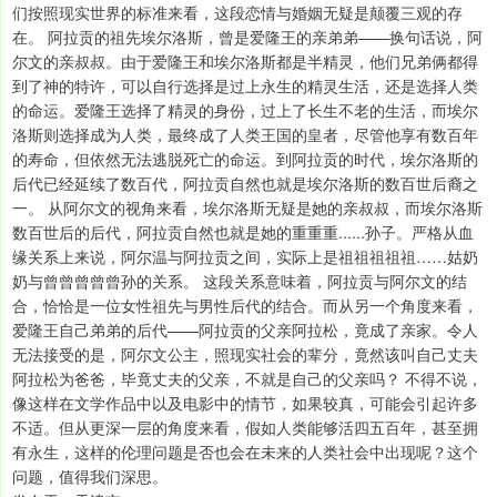
们按照现实世界的标准来看，这段恋情与婚姻无疑是颠覆三观的存
在。 阿拉贡的祖先埃尔洛斯，曾是爱隆王的亲弟弟——换句话说，阿
尔文的亲叔叔。由于爱隆王和埃尔洛斯都是半精灵，他们兄弟俩都得
到了神的特许，可以自行选择是过上永生的精灵生活，还是选择人类
的命运。爱隆王选择了精灵的身份，过上了长生不老的生活，而埃尔
洛斯则选择成为人类，最终成了人类王国的皇者，尽管他享有数百年
的寿命，但依然无法逃脱死亡的命运。到阿拉贡的时代，埃尔洛斯的
后代已经延续了数百代，阿拉贡自然也就是埃尔洛斯的数百世后裔之
一。 从阿尔文的视角来看，埃尔洛斯无疑是她的亲叔叔，而埃尔洛斯
数百世后的后代，阿拉贡自然也就是她的重重重......孙子。严格从血
缘关系上来说，阿尔温与阿拉贡之间，实际上是祖祖祖祖祖……姑奶
奶与曾曾曾曾曾孙的关系。 这段关系意味着，阿拉贡与阿尔文的结
合，恰恰是一位女性祖先与男性后代的结合。而从另一个角度来看，
爱隆王自己弟弟的后代——阿拉贡的父亲阿拉松，竟成了亲家。令人
无法接受的是，阿尔文公主，照现实社会的辈分，竟然该叫自己丈夫
阿拉松为爸爸，毕竟丈夫的父亲，不就是自己的父亲吗？ 不得不说，
像这样在文学作品中以及电影中的情节，如果较真，可能会引起许多
不适。但从更深一层的角度来看，假如人类能够活四五百年，甚至拥
有永生，这样的伦理问题是否也会在未来的人类社会中出现呢？这个
问题，值得我们深思。