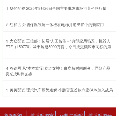
​华亿配资 2025年9月26日全国主要批发市场油菜价格行情
1
​红和古 外墙保温装饰一体板在电梯井道降噪中的新应用
2
​大众配资 工信部：拓展“人工智能＋”典型应用场景，机器人
3
ETF（159770）净申购超5000万份，今日成交额深市同标的第
一
​谷锦网 从“本本族”到赛道女神！白鹿短时间蜕变，同款产品
4
卖光成时尚热点
​美美配资 理想汽车颓势难解 小鹏官宣首款六座SUV加入战局
5
象泰配资
炒股配资官
正规炒股配
炒股配资开