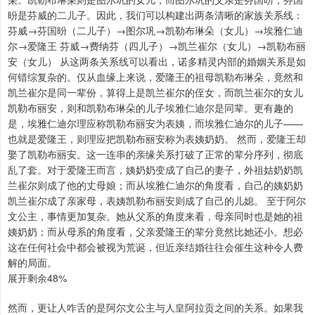
昐是芬威的二儿子。因此，我们可以构建出两条清晰的家族关系线：
芬威→芬国昐（二儿子）→图尔巩→凯勒布琳朵（女儿）→埃雅仁迪
尔→爱隆王 芬威→费纳芬（四儿子）→凯兰崔尔（女儿）→凯勒布丽
安（女儿） 从这两条关系线可以看出，诺多精灵内部的婚姻关系是如
何错综复杂的。仅从血缘上来说，爱隆王的祖母凯勒布琳朵，竟然和
凯兰崔尔是同一辈份，算得上是凯兰崔尔的侄女，而凯兰崔尔的女儿
凯勒布丽安，则和凯勒布琳朵的儿子埃雅仁迪尔是同辈。更有趣的
是，埃雅仁迪尔理应称凯勒布丽安为表姨，而埃雅仁迪尔的儿子——
也就是爱隆王，则理应把凯勒布丽安称为表姨奶奶。 然而，爱隆王却
娶了凯勒布丽安。这一连串的亲缘关系打破了正常的辈分序列，彻底
乱了套。对于爱隆王而言，姨奶奶变成了自己的妻子，外祖姑奶奶凯
兰崔尔则成了他的丈母娘；而从埃雅仁迪尔的角度看，自己的姨奶奶
凯兰崔尔成了亲家母，表姨凯勒布丽安则成了自己的儿媳。 至于阿尔
文公主，事情更加复杂。她从父系的角度来看，母亲同时也是她的祖
姨奶奶；而从母系的角度看，父亲爱隆王的辈分竟然比她还小。想必
这在任何社会中都会被视为荒诞，但近亲结婚往往会催生这种令人费
解的局面。
展开剩余48%
然而，更让人咋舌的是阿尔文公主与人皇阿拉贡之间的关系。如果我