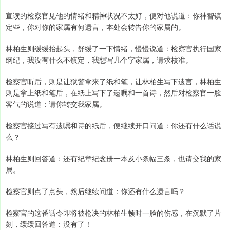
宣读的检察官见他的情绪和精神状况不太好，便对他说道：你神智镇
定些，你对你的家属有何遗言，本处会转告你的家属的。
林柏生则缓缓抬起头，舒缓了一下情绪，慢慢说道：检察官执行国家
纲纪，我没有什么不镇定，我想写几个字家属，请求核准。
检察官听后，则是让狱警拿来了纸和笔，让林柏生写下遗言，林柏生
则是拿上纸和笔后，在纸上写下了遗嘱和一首诗，然后对检察官一脸
客气的说道：请你转交我家属。
检察官接过写有遗嘱和诗的纸后，便继续开口问道：你还有什么话说
么？
林柏生则回答道：还有纪章纪念册一本及小条幅三条，也请交我的家
属。
检察官则点了点头，然后继续问道：你还有什么遗言吗？
检察官的这番话令即将被枪决的林柏生顿时一脸的伤感，在沉默了片
刻，缓缓回答道：没有了！