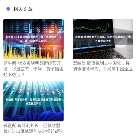
相关文章
鼎牛网 48岁黄晓明领衔综艺开
宏融信 欧盟强制去中国化，将
播，尽显疲态，于洋、黄子韬摆
初步排除华为、中兴等中国企业
烂不敬业？
钱盈配 匈牙利外长：已就欧盟
禁止进口俄能源的决定提起诉讼