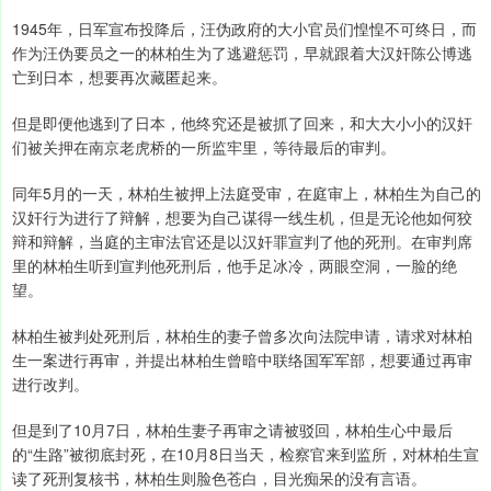
1945年，日军宣布投降后，汪伪政府的大小官员们惶惶不可终日，而
作为汪伪要员之一的林柏生为了逃避惩罚，早就跟着大汉奸陈公博逃
亡到日本，想要再次藏匿起来。
但是即便他逃到了日本，他终究还是被抓了回来，和大大小小的汉奸
们被关押在南京老虎桥的一所监牢里，等待最后的审判。
同年5月的一天，林柏生被押上法庭受审，在庭审上，林柏生为自己的
汉奸行为进行了辩解，想要为自己谋得一线生机，但是无论他如何狡
辩和辩解，当庭的主审法官还是以汉奸罪宣判了他的死刑。在审判席
里的林柏生听到宣判他死刑后，他手足冰冷，两眼空洞，一脸的绝
望。
林柏生被判处死刑后，林柏生的妻子曾多次向法院申请，请求对林柏
生一案进行再审，并提出林柏生曾暗中联络国军军部，想要通过再审
进行改判。
但是到了10月7日，林柏生妻子再审之请被驳回，林柏生心中最后
的“生路”被彻底封死，在10月8日当天，检察官来到监所，对林柏生宣
读了死刑复核书，林柏生则脸色苍白，目光痴呆的没有言语。