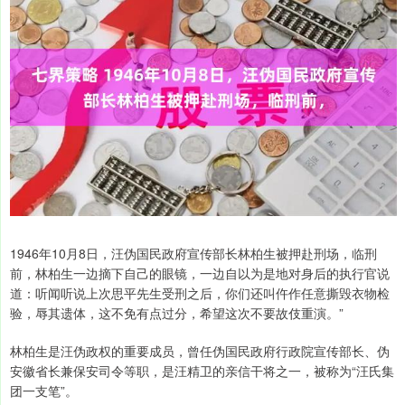
1946年10月8日，汪伪国民政府宣传部长林柏生被押赴刑场，临刑
前，林柏生一边摘下自己的眼镜，一边自以为是地对身后的执行官说
道：听闻听说上次思平先生受刑之后，你们还叫仵作任意撕毁衣物检
验，辱其遗体，这不免有点过分，希望这次不要故伎重演。”
林柏生‌是汪伪政权的重要成员，曾任伪国民政府行政院宣传部长、伪
安徽省长兼保安司令等职，是汪精卫的亲信干将之一，被称为“汪氏集
团一支笔”。