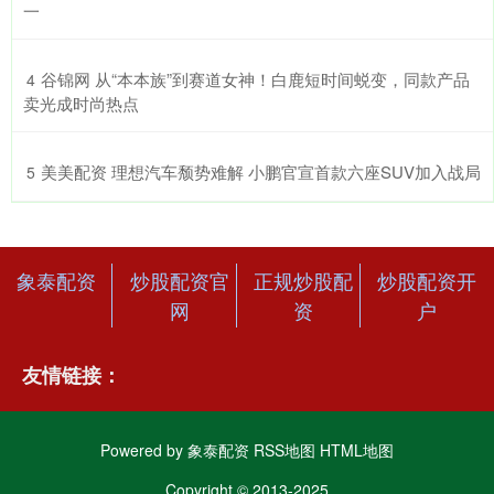
一
​谷锦网 从“本本族”到赛道女神！白鹿短时间蜕变，同款产品
4
卖光成时尚热点
​美美配资 理想汽车颓势难解 小鹏官宣首款六座SUV加入战局
5
象泰配资
炒股配资官
正规炒股配
炒股配资开
网
资
户
友情链接：
Powered by
象泰配资
RSS地图
HTML地图
Copyright
© 2013-2025