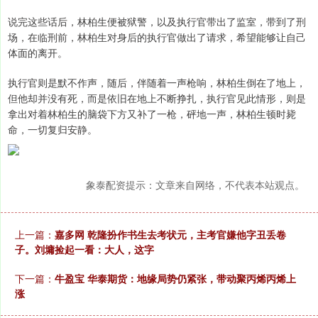
说完这些话后，林柏生便被狱警，以及执行官带出了监室，带到了刑
场，在临刑前，林柏生对身后的执行官做出了请求，希望能够让自己
体面的离开。
执行官则是默不作声，随后，伴随着一声枪响，林柏生倒在了地上，
但他却并没有死，而是依旧在地上不断挣扎，执行官见此情形，则是
拿出对着林柏生的脑袋下方又补了一枪，砰地一声，林柏生顿时毙
命，一切复归安静。
象泰配资提示：文章来自网络，不代表本站观点。
上一篇：
嘉多网 乾隆扮作书生去考状元，主考官嫌他字丑丢卷
子。刘墉捡起一看：大人，这字
下一篇：
牛盈宝 华泰期货：地缘局势仍紧张，带动聚丙烯丙烯上
涨