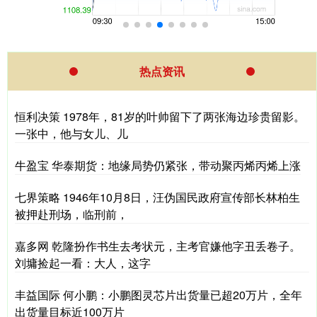
热点资讯
恒利决策 1978年，81岁的叶帅留下了两张海边珍贵留影。
一张中，他与女儿、儿
牛盈宝 华泰期货：地缘局势仍紧张，带动聚丙烯丙烯上涨
七界策略 1946年10月8日，汪伪国民政府宣传部长林柏生
被押赴刑场，临刑前，
嘉多网 乾隆扮作书生去考状元，主考官嫌他字丑丢卷子。
刘墉捡起一看：大人，这字
丰益国际 何小鹏：小鹏图灵芯片出货量已超20万片，全年
出货量目标近100万片