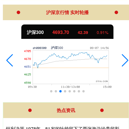
沪深京行情 实时轮播
北证50
1134.20
11.33
1.01%
热点资讯
恒利决策 1978年，81岁的叶帅留下了两张海边珍贵留影。