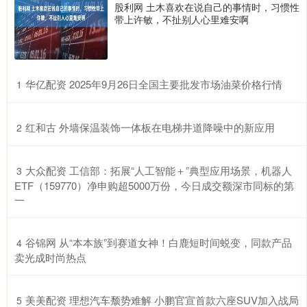
股利网 土木喜欢在说自己的事情时，习惯性
带上许敏，不扯别人心里难安啊
​华亿配资 2025年9月26日全国主要批发市场油菜价格行情
1
​红和古 外墙保温装饰一体板在电梯井道降噪中的新应用
2
​大众配资 工信部：拓展“人工智能＋”典型应用场景，机器人
3
ETF（159770）净申购超5000万份，今日成交额深市同标的第
一
​谷锦网 从“本本族”到赛道女神！白鹿短时间蜕变，同款产品
4
卖光成时尚热点
​美美配资 理想汽车颓势难解 小鹏官宣首款六座SUV加入战局
5