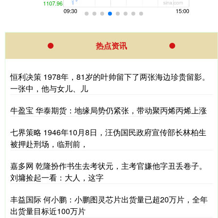
热点资讯
恒利决策 1978年，81岁的叶帅留下了两张海边珍贵留影。
一张中，他与女儿、儿
牛盈宝 华泰期货：地缘局势仍紧张，带动聚丙烯丙烯上涨
七界策略 1946年10月8日，汪伪国民政府宣传部长林柏生
被押赴刑场，临刑前，
嘉多网 乾隆扮作书生去考状元，主考官嫌他字丑丢卷子。
刘墉捡起一看：大人，这字
丰益国际 何小鹏：小鹏图灵芯片出货量已超20万片，全年
出货量目标近100万片