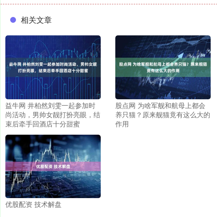
相关文章
益牛网 井柏然刘雯一起参加时
股点网 为啥军舰和航母上都会
尚活动，男帅女靓打扮亮眼，结
养只猫？原来舰猫竟有这么大的
束后牵手回酒店十分甜蜜
作用
优股配资 技术解盘