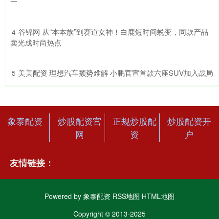
一
​谷锦网 从“本本族”到赛道女神！白鹿短时间蜕变，同款产品
4
卖光成时尚热点
​美美配资 理想汽车颓势难解 小鹏官宣首款六座SUV加入战局
5
象泰配资
炒股配资官
正规炒股配
炒股配资开
网
资
户
友情链接：
Powered by
象泰配资
RSS地图
HTML地图
Copyright
© 2013-2025