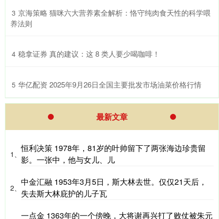
​京海策略 猫咪六大营养素全解析：恪守纯肉食天性的科学喂
3
养法则
​稳拿证券 真的建议：这 8 类人要少喝咖啡！
4
​华亿配资 2025年9月26日全国主要批发市场油菜价格行情
5
最新文章
恒利决策 1978年，81岁的叶帅留下了两张海边珍贵留
1、
影。一张中，他与女儿、儿
中金汇融 1953年3月5日，斯大林去世。仅仅21天后，
2、
失去斯大林庇护的儿子瓦
一点金 1363年的一个傍晚，大将谢再兴打了败仗被朱元