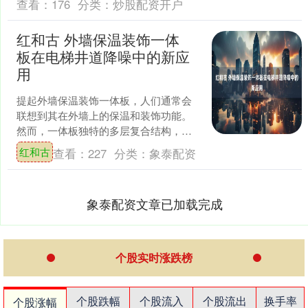
查看：
176
分类：
炒股配资开户
红和古 外墙保温装饰一体
板在电梯井道降噪中的新应
用
提起外墙保温装饰一体板，人们通常会
联想到其在外墙上的保温和装饰功能。
然而，一体板独特的多层复合结构，使
其在建筑内部声学领域，特别是在电梯
红和古
查看：
227
分类：
象泰配资
井道降噪方面，展现出了新....
象泰配资文章已加载完成
个股实时涨跌榜
个股跌幅
个股流入
个股流出
换手率
个股涨幅