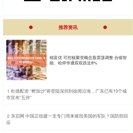
推荐资讯
锦富优 可控核聚变概念股震荡调整 合锻智
能、哈焊华通双双跌近8%
​杜德配资 “桦加沙”将登陆深圳到徐闻沿海，广东已有10个城
1
市宣布“五停”
​东启网 中国正组建一支专门用来摧毁美国的军队？国防部回
2
应