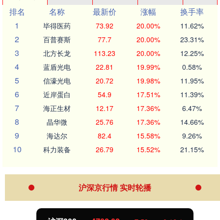
排名
名称
最新价
涨幅
换手率
1
毕得医药
73.92
20.00%
11.62%
2
百普赛斯
77.7
20.00%
23.31%
3
北方长龙
113.23
20.00%
12.25%
4
蓝盾光电
22.81
19.99%
0.58%
5
信濠光电
20.72
19.98%
11.95%
6
近岸蛋白
54.9
17.51%
11.39%
7
海正生材
12.17
17.36%
6.47%
8
晶华微
25.76
17.36%
14.66%
9
海达尔
82.4
15.58%
9.26%
10
科力装备
26.79
15.52%
21.15%
沪深京行情 实时轮播