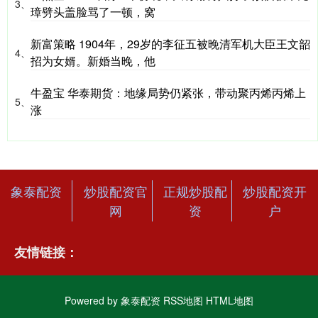
3、
璋劈头盖脸骂了一顿，窝
新富策略 1904年，29岁的李征五被晚清军机大臣王文韶
4、
招为女婿。新婚当晚，他
牛盈宝 华泰期货：地缘局势仍紧张，带动聚丙烯丙烯上
5、
涨
象泰配资
炒股配资官
正规炒股配
炒股配资开
网
资
户
友情链接：
Powered by
象泰配资
RSS地图
HTML地图