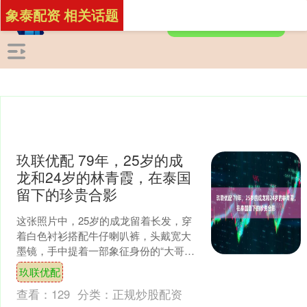
象泰配资 相关话题
玖联优配 79年，25岁的成
龙和24岁的林青霞，在泰国
留下的珍贵合影
这张照片中，25岁的成龙留着长发，穿
着白色衬衫搭配牛仔喇叭裤，头戴宽大
墨镜，手中提着一部象征身份的“大哥
大”电话，展现出一位时尚、不羁的青年
玖联优配
形象。身旁的24岁林....
查看：
129
分类：
正规炒股配资