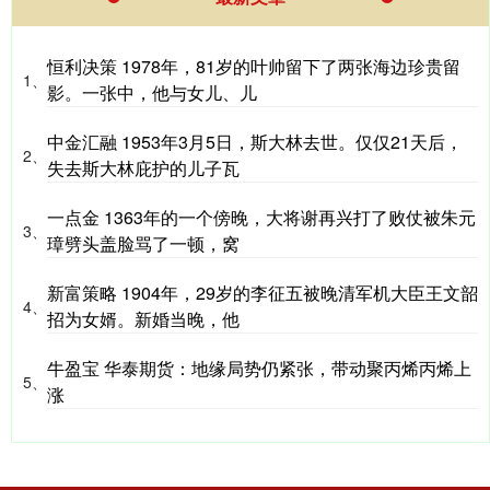
恒利决策 1978年，81岁的叶帅留下了两张海边珍贵留
1、
影。一张中，他与女儿、儿
中金汇融 1953年3月5日，斯大林去世。仅仅21天后，
2、
失去斯大林庇护的儿子瓦
一点金 1363年的一个傍晚，大将谢再兴打了败仗被朱元
3、
璋劈头盖脸骂了一顿，窝
新富策略 1904年，29岁的李征五被晚清军机大臣王文韶
4、
招为女婿。新婚当晚，他
牛盈宝 华泰期货：地缘局势仍紧张，带动聚丙烯丙烯上
5、
涨