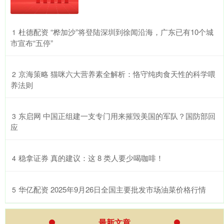
​杜德配资 “桦加沙”将登陆深圳到徐闻沿海，广东已有10个城
1
市宣布“五停”
​京海策略 猫咪六大营养素全解析：恪守纯肉食天性的科学喂
2
养法则
​东启网 中国正组建一支专门用来摧毁美国的军队？国防部回
3
应
​稳拿证券 真的建议：这 8 类人要少喝咖啡！
4
​华亿配资 2025年9月26日全国主要批发市场油菜价格行情
5
最新文章