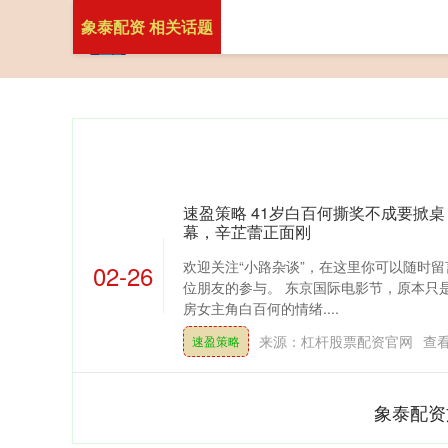
象泰配资 相关话题
速盈策略 41岁白百何撕奖不成要掀
幕，辛芷蕾正面刚
欢迎关注“小路杂谈”，在这里你可以随时
02-26
位朋友的参与。 东京国际电影节，原本只
房女主角白百何的情绪....
来源：杠杆股票配资官网
查
速盈策略
象泰配资