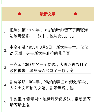
最新文章
恒利决策 1978年，81岁的叶帅留下了两张海
1、
边珍贵留影。一张中，他与女儿、儿
中金汇融 1953年3月5日，斯大林去世。仅仅
2、
21天后，失去斯大林庇护的儿子瓦
一点金 1363年的一个傍晚，大将谢再兴打了
3、
败仗被朱元璋劈头盖脸骂了一顿，窝
新富策略 1904年，29岁的李征五被晚清军机
4、
大臣王文韶招为女婿。新婚当晚，他
牛盈宝 华泰期货：地缘局势仍紧张，带动聚丙
5、
烯丙烯上涨