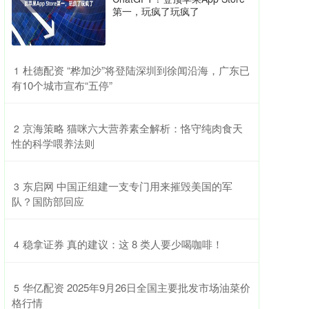
第一，玩疯了玩疯了
​杜德配资 “桦加沙”将登陆深圳到徐闻沿海，广东已
1
有10个城市宣布“五停”
​京海策略 猫咪六大营养素全解析：恪守纯肉食天
2
性的科学喂养法则
​东启网 中国正组建一支专门用来摧毁美国的军
3
队？国防部回应
​稳拿证券 真的建议：这 8 类人要少喝咖啡！
4
​华亿配资 2025年9月26日全国主要批发市场油菜价
5
格行情