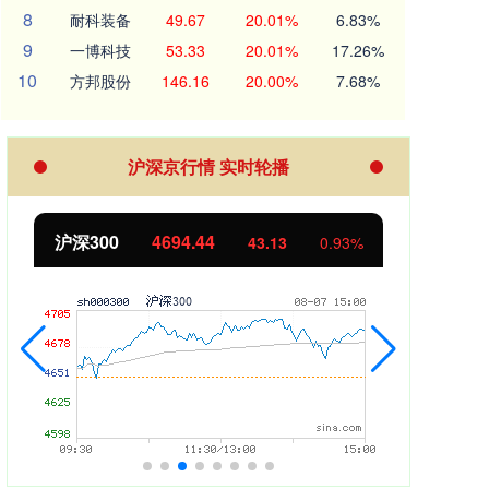
8
耐科装备
49.67
20.01%
6.83%
9
一博科技
53.33
20.01%
17.26%
10
方邦股份
146.16
20.00%
7.68%
沪深京行情 实时轮播
北证50
1134.24
创
11.37
1.01%