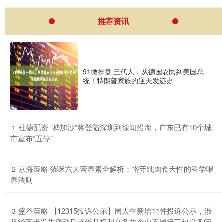
推荐资讯
91微操盘 三代人，从德国农民到美国总
统！特朗普家族的逆天发迹史
​杜德配资 “桦加沙”将登陆深圳到徐闻沿海，广东已有10个城
1
市宣布“五停”
​京海策略 猫咪六大营养素全解析：恪守纯肉食天性的科学喂
2
养法则
​盛谷策略 【12315投诉公示】周大生新增11件投诉公示，涉
3
及经营者发生变动后承受其权利义务的企业不履行三包义务问