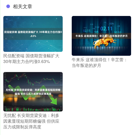
相关文章
民信配资端 国债期货涨幅扩大
牛来乐 这谁顶得住！辛芷蕾：
30年期主力合约涨0.63%
当年叛逆的岁月
无忧配 长安期货梁安迪：利多
因素显现短期郑糖偏强 但供应
压力或限制反弹高度