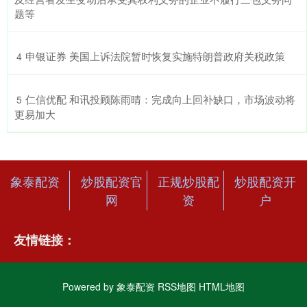
题等
​申银证券 美国上诉法院暂时恢复实施特朗普政府关税政策
4
​仁信优配 和讯投顾陈雨晴：完成向上回补缺口，市场波动将
5
更易加大
象泰配资
炒股配资官
正规炒股配
炒股配资开
网
资
户
友情链接：
Powered by
象泰配资
RSS地图
HTML地图