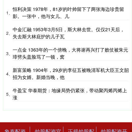
恒利决策 1978年，81岁的叶帅留下了两张海边珍贵留
1、
影。一张中，他与女儿、儿
中金汇融 1953年3月5日，斯大林去世。仅仅21天后，
2、
失去斯大林庇护的儿子瓦
一点金 1363年的一个傍晚，大将谢再兴打了败仗被朱元
3、
璋劈头盖脸骂了一顿，窝
新富策略 1904年，29岁的李征五被晚清军机大臣王文韶
4、
招为女婿。新婚当晚，他
牛盈宝 华泰期货：地缘局势仍紧张，带动聚丙烯丙烯上
5、
涨
象泰配资
炒股配资官
正规炒股配
炒股配资开