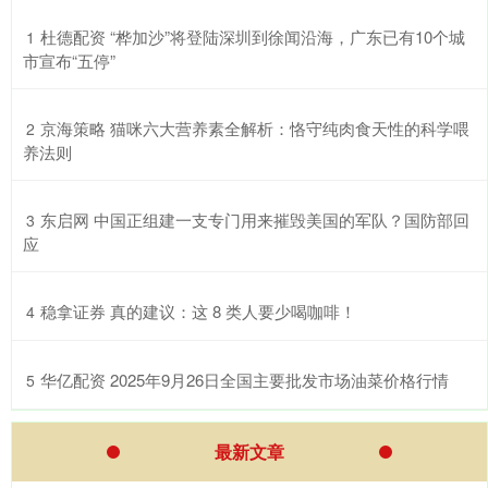
​杜德配资 “桦加沙”将登陆深圳到徐闻沿海，广东已有10个城
1
市宣布“五停”
​京海策略 猫咪六大营养素全解析：恪守纯肉食天性的科学喂
2
养法则
​东启网 中国正组建一支专门用来摧毁美国的军队？国防部回
3
应
​稳拿证券 真的建议：这 8 类人要少喝咖啡！
4
​华亿配资 2025年9月26日全国主要批发市场油菜价格行情
5
最新文章