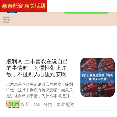
象泰配资 相关话题
股利网 土木喜欢在说自己
的事情时，习惯性带上许
敏，不扯别人心里难安啊
土木总是喜欢在谈论自己的时候，提到
许敏，这其中到底有何深意呢？如果只
是讲述自己的事情，为什么非得把别人
也扯进来呢？这种行为似乎让人有些摸
股利网
查看：
152
分类：
象泰配资
不着头脑。 每当别人问她....